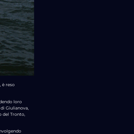
, è reso
ndendo loro
 di Giulianova,
o del Tronto,
involgendo