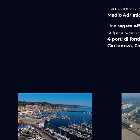
L’emozione di s
Medio Adriati
Una
regata af
colpi di scena 
4 porti di fo
Giulianova, P